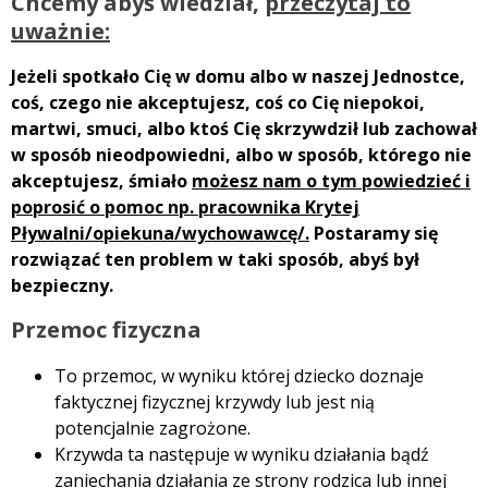
Chcemy abyś wiedział,
przeczytaj to
uważnie:
Jeżeli spotkało Cię w domu albo w naszej Jednostce,
coś, czego nie akceptujesz, coś co Cię niepokoi,
martwi, smuci, albo ktoś Cię skrzywdził lub zachował
w sposób nieodpowiedni, albo w sposób, którego nie
akceptujesz, śmiało
możesz nam o tym powiedzieć i
poprosić o pomoc np. pracownika Krytej
Pływalni/opiekuna/wychowawcę/.
Postaramy się
rozwiązać ten problem w taki sposób, abyś był
bezpieczny.
Przemoc fizyczna
To przemoc, w wyniku której dziecko doznaje
faktycznej fizycznej krzywdy lub jest nią
potencjalnie zagrożone.
Krzywda ta następuje w wyniku działania bądź
zaniechania działania ze strony rodzica lub innej